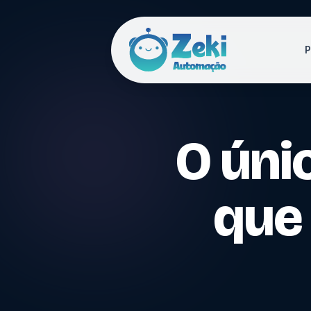
P
O úni
que 