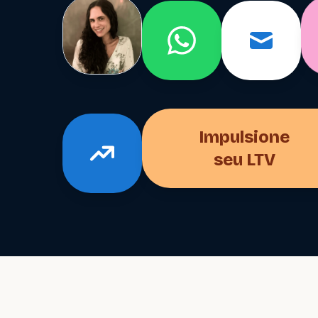
Impulsione
seu LTV