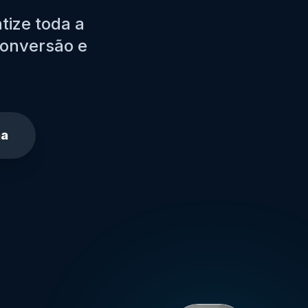
tize toda a
conversão e
na