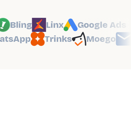
Bling
Linx
Google Ads
WhatsApp
Trinks
Moego