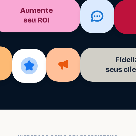
Aumente
seu ROI
Fideli
seus cli