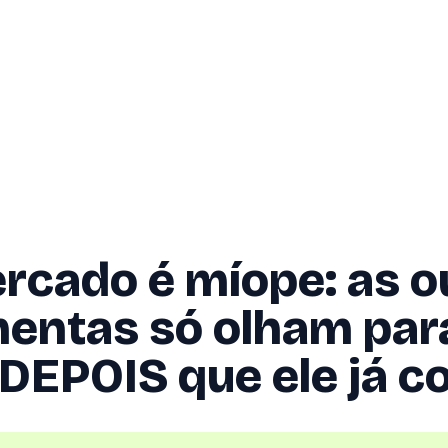
rcado é míope: as o
entas só olham par
 DEPOIS que ele já 