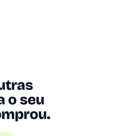
utras
a o seu
comprou.