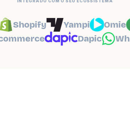
INTEGRADO COM O SEU ECOSSISTEMA
Shopify
Yampi
Omie
oocommerce
Dapic