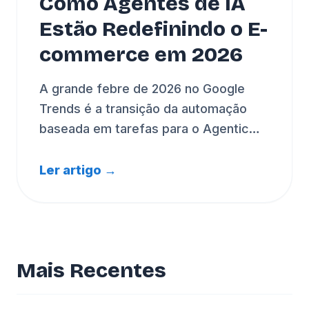
Como Agentes de IA
Estão Redefinindo o E-
commerce em 2026
A grande febre de 2026 no Google
Trends é a transição da automação
baseada em tarefas para o Agentic
Commerce. Descubra como os novos
AI Agents autonomamente gerenciam
Ler artigo →
interações com clientes.
Mais Recentes