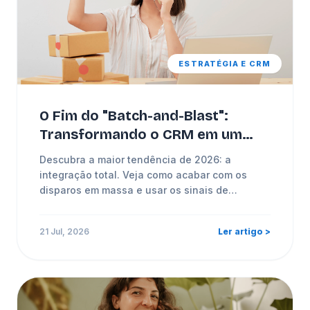
ESTRATÉGIA E CRM
O Fim do "Batch-and-Blast":
Transformando o CRM em um
Motor de Vendas de Funil
Descubra a maior tendência de 2026: a
Completo
integração total. Veja como acabar com os
disparos em massa e usar os sinais de
intenção para impulsionar a retenção.
21 Jul, 2026
Ler artigo >