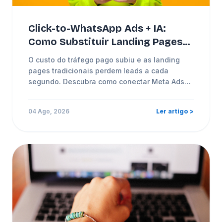
Click-to-WhatsApp Ads + IA:
Como Substituir Landing Pages
por Conversões de 98% no
O custo do tráfego pago subiu e as landing
WhatsApp
pages tradicionais perdem leads a cada
segundo. Descubra como conectar Meta Ads
diretamente ao WhatsApp com IA e CRM.
04 Ago, 2026
Ler artigo >