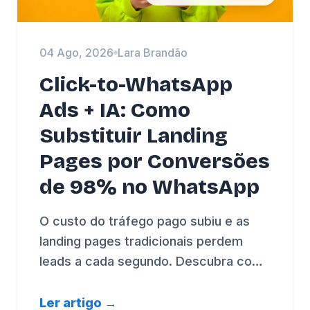
04 Ago, 2026
Lara Brandão
Click-to-WhatsApp
Ads + IA: Como
Substituir Landing
Pages por Conversões
de 98% no WhatsApp
O custo do tráfego pago subiu e as
landing pages tradicionais perdem
leads a cada segundo. Descubra como
conectar Meta Ads diretamente ao
WhatsApp com IA e CRM.
Ler artigo →